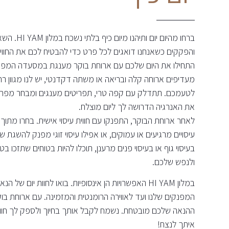
ברחו מהיום יום 
והפקקים כשאנחנו דואגים לכל פרט כדי להבטיח לכם את החוו
התחילו את היום שלכם עם ארוחת בוקר מענגת במסעדה המפוא
מעדיפים ארוחה קלה ובריאה או משתה דקדנטי, יש לנו מגוון ר
לטעמכם. תתדלק עם קפה טרי, תפריטים מענגים ומבחר מפתה 
את האנרגיה הדרושה לך ליום מוצלח.
לאחר ארוחת הבוקר, התפנקו עם חווית עיסוי אישית. בחרו מתוך מגו
עיסויים מרגיעים או עמוקים, או אפילו עיסוי זוגי מפנק להשגת ש
בעיסוי גוף או בעיסוי פנים מרענן, תוכלו להיות בטוחים שתזכו בט
ולנפש שלכם.
במלון HI YAM האפשרויות הן אינסופיות. בואו לחוות יום ש
המפנקים שלנו ועד לאווירה הרומנטית והמזמינה. עם ארוחת בוקר
ההנאה שלכם מובטחת. נשמח לקבל אותך בחיוך ולספק לך חו
איתך לנצח!